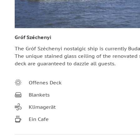
Gróf Széchenyi
The Gróf Széchenyi nostalgic ship is currently Buda
The unique stained glass ceiling of the renovated s
deck are guaranteed to dazzle all guests.
Offenes Deck
Blankets
Klimagerät
Ein Cafe