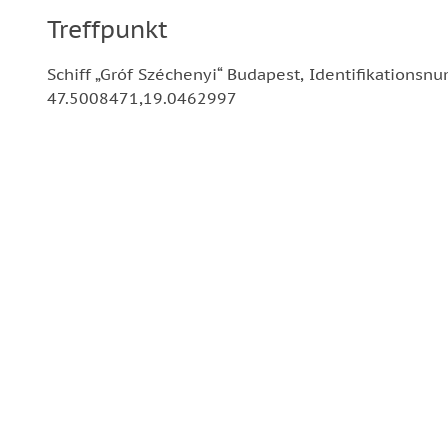
Treffpunkt
Schiff „Gróf Széchenyi“ Budapest, Identifikations
47.5008471,19.0462997