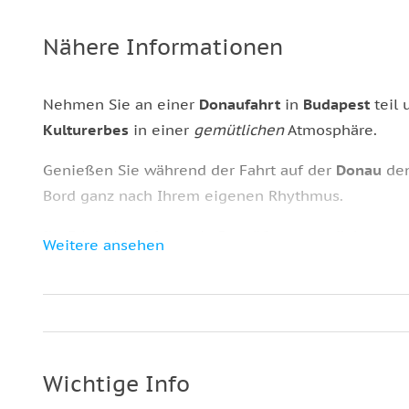
Nähere Informationen
Nehmen Sie an einer
Donaufahrt
in
Budapest
teil 
Kulturerbes
in einer
gemütlichen
Atmosphäre.
Genießen Sie während der Fahrt auf der
Donau
den
Bord ganz nach Ihrem eigenen Rhythmus.
Ihr Erlebnis umfasst ein
Begrüßungsgetränk
, wah
Weitere ansehen
Während der gesamten Fahrt bietet die Bordbar e
angemessenen Preisen
erworben werden können.
Außerdem können Sie aus einer Vielzahl von
Snac
entspannt zurücklehnen und die Fahrt genießen k
Wichtige Info
Diese
gemütliche
Kreuzfahrt bietet eine einfache 