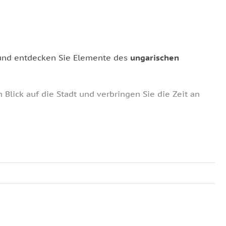
und entdecken Sie Elemente des
ungarischen
 Blick auf die Stadt und verbringen Sie die Zeit an
lweise
Sekt oder ein alkoholfreies Getränk
.
ine Auswahl an
weiteren Getränken
an, die zu
ks und Heißgetränken
wählen, sodass Sie sich ganz
önnen.
Möglichkeit,
Sightseeing
mit
lokalen Köstlichkeiten