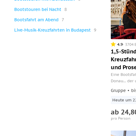
Bootstouren bei Nacht
8
Bootsfahrt am Abend
7
Live-Musik-Kreuzfahrten in Budapest
9
4.9
3704 
1,5-Stünd
Kreuzfahr
und Pros
Eine Bootsfa
Donau... der 
Budapest. Ge
Gruppe
bi
unbegrenzte
Prosecco.
Heute um 2
ab
24,8
pro Person