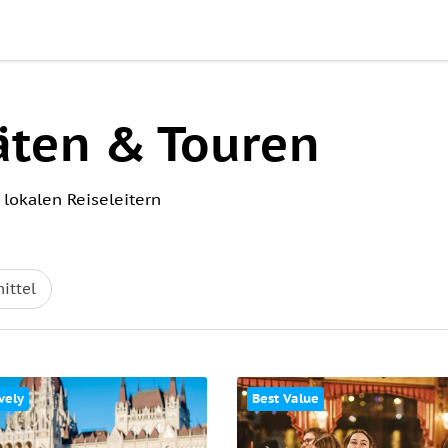
äten & Touren
 lokalen Reiseleitern
ittel
vely
Best Value