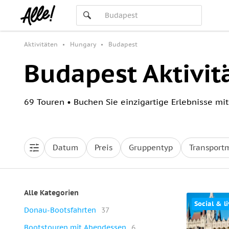
Aktivitäten
Hungary
Budapest
Budapest Aktivit
69 Touren • Buchen Sie einzigartige Erlebnisse mit
Datum
Preis
Gruppentyp
Transportm
Alle Kategorien
Social & li
Donau-Bootsfahrten
37
Bootstouren mit Abendessen
6