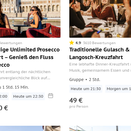
4.9
Bewertungen
3610 Bewertungen
ige Unlimited Prosecco
Traditionelle Gulasch &
t – Genieß den Fluss
Langosch-Kreuzfahrt
ecco
Eine lebhafte Dinner-Kreuzfahrt 
Musik, gemeinsamem Essen und 
hrt entlang der nächtlichen
Ausblicken auf Budapest. Hier g
unvergleichliche Blick auf
Gruppe
2 Std.
um Atmosphäre und Unterhaltung
nießen Sie während Ihrer Reise
s 1 Std. 15 Min.
ruhiges oder romantisches Essen
Heute um 21:30
Morgen um 1
n Genuss von Premium-
geeignet für einen Abend, nicht 
2:00
Heute um 22:30
49 €
ruhige Stadtbesichtigung.
0 €
pro Person