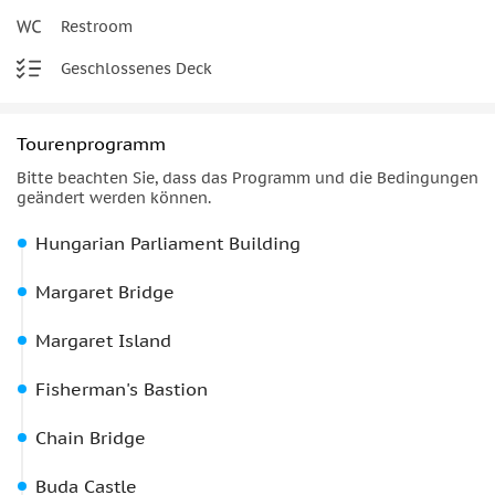
entsprechend (bei den meisten Veranstaltungen steht an
Restroom
Bord eine kostenlose Garderobe zur Verfügung). • Wenn der
After-Party-Club bereits freien Eintritt gewährt, erhalten Sie
Geschlossenes Deck
einen kostenlosen Willkommens-Shot.
Was Sie mitbringen
sollten:
• Reisepass oder Personalausweis
Nicht erlaubt:
•
Sandalen oder Flip-Flops • Essen und Getränke
Tourenprogramm
Bitte beachten Sie, dass das Programm und die Bedingungen
geändert werden können.
Hungarian Parliament Building
Margaret Bridge
Margaret Island
Fisherman's Bastion
Chain Bridge
Buda Castle