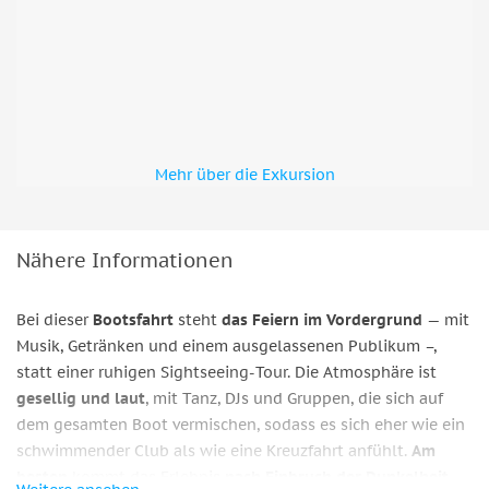
Mehr über die Exkursion
Nähere Informationen
Bei dieser
Bootsfahrt
steht
das Feiern
im Vordergrund
— mit
Musik, Getränken und einem ausgelassenen Publikum –,
statt einer ruhigen Sightseeing-Tour. Die Atmosphäre ist
gesellig und laut
, mit Tanz, DJs und Gruppen, die sich auf
dem gesamten Boot vermischen, sodass es sich eher wie ein
schwimmender Club als wie eine Kreuzfahrt anfühlt.
Am
besten
kommt das Erlebnis
nach Einbruch der Dunkelheit