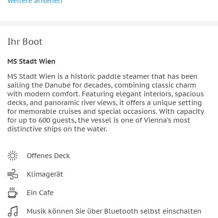
Weitere ansehen
zur Geltung, wenn die Lichter der Stadt die Nacht umrahmen
und die Kulisse perfekt zur Party-Stimmung passt. Getränke
und Musik stehen im Mittelpunkt des Erlebnisses, während
Ihr Boot
Komfort, Platzangebot und die Qualität der DJs je nach
Besucherzahl und Ticketart variieren können. Gäste, die sich
MS Stadt Wien
Bewegungsfreiheit oder einen entspannteren Abend
wünschen, erwähnen oft, dass ein höherer Preis das Erlebnis
MS Stadt Wien is a historic paddle steamer that has been
sailing the Danube for decades, combining classic charm
verbessert.
with modern comfort. Featuring elegant interiors, spacious
decks, and panoramic river views, it offers a unique setting
Wichtige Informationen:
for memorable cruises and special occasions. With capacity
for up to 600 guests, the vessel is one of Vienna’s most
• Diese Veranstaltung findet bei fast allen
distinctive ships on the water.
Wetterbedingungen statt. Der lokale Veranstalter wird Sie
vor der Veranstaltung kontaktieren, falls die Party aufgrund
Offenes Deck
der Wetterbedingungen abgesagt oder verschoben werden
muss. • Nach der Buchung können Tickets nur in
Klimagerät
Ausnahmefällen erstattet werden. • In den kälteren
Ein Cafe
Monaten kann das Wasser des Flusses sehr kalt sein (viel
kälter als in der Innenstadt). • Bitte kleiden Sie sich
Musik können Sie über Bluetooth selbst einschalten