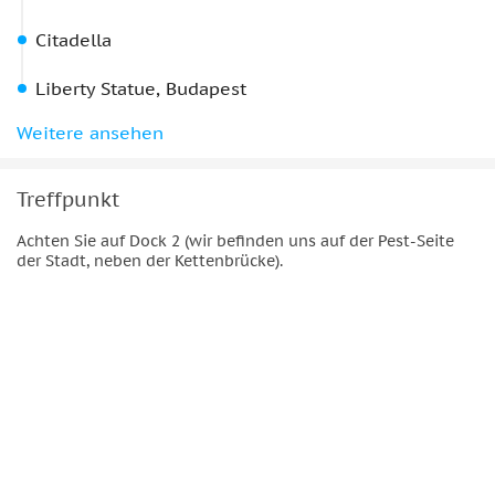
Citadella
Liberty Statue, Budapest
Liberty Bridge
Weitere ansehen
National Theater, Budapest
Müpa Budapest
Treffpunkt
Achten Sie auf Dock 2 (wir befinden uns auf der Pest-Seite
der Stadt, neben der Kettenbrücke).