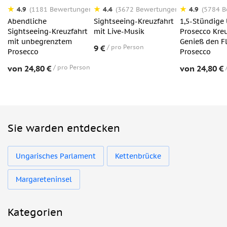
4.9
4.4
4.9
(1181 Bewertungen)
(3672 Bewertungen)
(5784 
Abendliche
Sightseeing-Kreuzfahrt
1,5-Stündige
Sightseeing-Kreuzfahrt
mit Live-Musik
Prosecco Kreu
mit unbegrenztem
Genieß den F
9 €
pro Person
Prosecco
Prosecco
von 24,80 €
pro Person
von 24,80 €
Sie warden entdecken
Ungarisches Parlament
Kettenbrücke
Margareteninsel
Kategorien